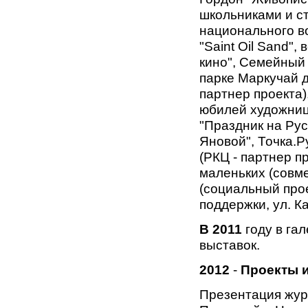
школьниками и ст
национального в
"Saint Oil Sand"
кино", Семейный 
парке Маркучай д
партнер проекта)
юбилей художниц
"Праздник на Ру
Яновой", Точка.Ру
(РКЦ - партнер п
маленьких (совме
(социальный про
поддержки, ул. Ка
В 2011
году в га
выставок.
2012
-
Проекты и
Презентация жур