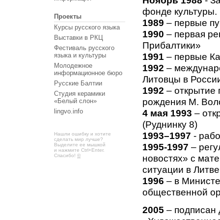
Ноябрь 1988
- З
фонде культуры.
Проекты
1989
– первые п
Курсы русского языка
1990
– первая ре
Выставки в РКЦ
Прибалтики»
Фестиваль русского
языка и культуры
1991
– первые Ка
Молодежное
1992
– междунаро
информационное бюро
Литовцы в Росси
Русские Балтии
1992
– открытие 
Студия керамики
рождения М. Вол
«Белый слон»
lingvo.info
4 мая 1993
– отк
(Руднинку 8)
1993–1997
- раб
Нашли ошибку и хотите
сделать мир лучше?
Выделите ее мышкой
1995-1997
– регу
и нажмите Ctrl+Enter.
Спасибо!
©
новостях» с мате
ситуации в Литве
1996
– в Министе
общественной ор
2005
– подписан 