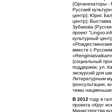
(Организаторы - 
Русский культурн
центр); Юрис Бал
центр); Выставк
Зубакова (Русски
проект "Lingvo.in
культурный центр
«Рождественские
вместе с Русски
«Renginiaivaikams
(социальный про
поддержки, ул. К
экскурсий для шк
Литературным му
(консультации, 
темы нацменьшин
В 2012
году в га
проекта «Круг и
Министерства ку