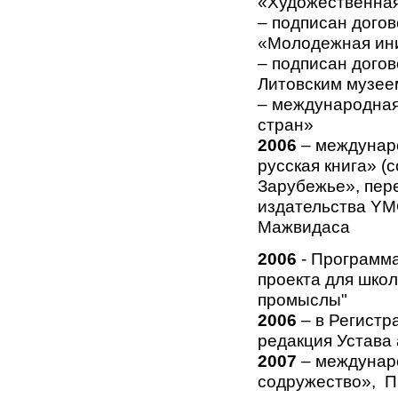
«Художественна
– подписан догов
«Молодежная ини
– подписан догов
Литовским музеем
– международная
стран»
2006
– междунар
русская книга» (
Зарубежье», пере
издательства YM
Мажвидаса
2006
- Программа
проекта для шко
промыслы"
2006
– в Регистр
редакция Устава
2007
– междунар
содружество», П