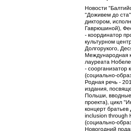
Новости "Балтий
"Доживем до ста"
диктором, испол
Гаврюшиной), Фес
- координатор пр
культурном цент
Долгорукого, Дес
Международная к
лауреата Нобеле
- соорганизатор 
(социально-образ
Родная речь - 20
издания, посвящ
Польши, вводные 
проекта), цикл "
концерт братьев 
inclusion through
(социально-образ
Новогодний подар