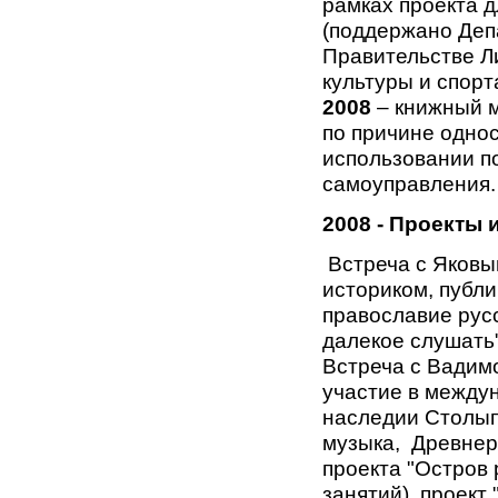
рамках проекта д
(поддержано Деп
Правительстве Л
культуры и спорта
2008
– книжный м
по причине одно
использовании п
самоуправления.
2008 - Проекты 
Встреча с Яковы
историком, публ
православие рус
далекое слушать"
Встреча с Вадим
участие в между
наследии Столып
музыка, Древнеру
проекта "Остров 
занятий), проект