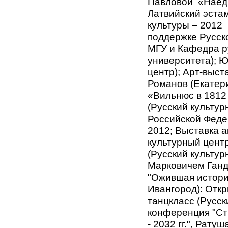
Павловой «Наеди
Латвийский эстам
культуры – 2012 
поддержке Русск
МГУ и Кафедра р
университета); Ю
центр); Арт-выс
Романов (Екатери
«Вильнюс в 1812 
(Русский культу
Российской Федер
2012; Выставка 
культурный цент
(Русский культур
Марковичем Ганд
"Ожившая история"
Ивангород): Отк
танцкласс (Русск
конференция "Ст
- 2032 гг.", Рат