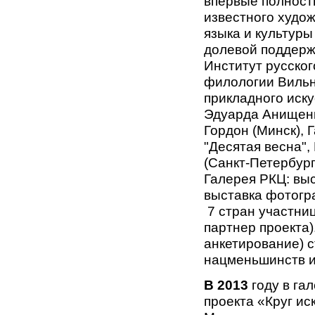
впервые полност
известного худо
языка и культуры
долевой поддержк
Институт русског
филологии Вильню
прикладного иску
Эдуарда Анищенк
Гордон (Минск), 
"Десятая весна",
(Санкт-Петербург
Галерея РКЦ: вы
выставка фотогра
7 стран участниц
партнер проекта)
анкетирование) 
нацменьшинств и
В 2013
году в га
проекта «Круг и