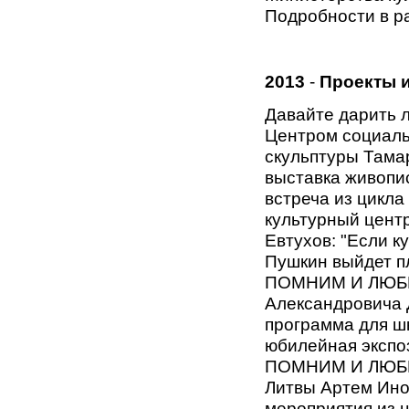
Подробности в р
2013
-
Проекты и
Давайте дарить 
Центром социаль
скульптуры Тамар
выставка живопи
встреча из цикла
культурный центр
Евтухов: "Если к
Пушкин выйдет пл
ПОМНИМ И ЛЮБИМ
Александровича 
программа для ш
юбилейная экспо
ПОМНИМ И ЛЮБИМ
Литвы Артем Ино
мероприятия из ц