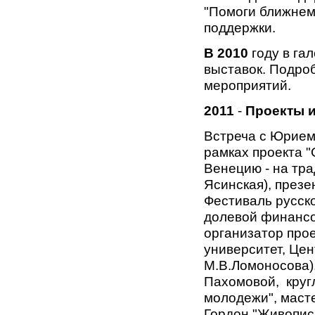
"Помоги ближнем
поддержки.
В 2010
году в га
выставок. Подроб
мероприятий.
2011
-
Проекты и
Встреча с Юрием
рамках проекта "
Венецию - на тр
Ясинская), презе
Фестиваль русско
долевой финансо
организатор прое
университет, Це
М.В.Ломоносова)
Пахомовой, круг
молодежи", маст
Гордон "Живопись 