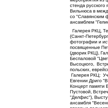
стенда русского
Вильнюса в межд
со "Славянским 
ансамблем "Гели
Галерея РКЦ, Те
(Санкт-Петербург
фотографии и ист
посвященные Пет
(дворик РКЦ), Га
Беспаловой "Цве
Высоцкого, Встр
польских, еврейс
Галерея РКЦ:
Уч
Евгении Дриго "В
Концерт памяти 
Пустовой, Встреч
"Делфис"), Высту
ансамбля "Весенн