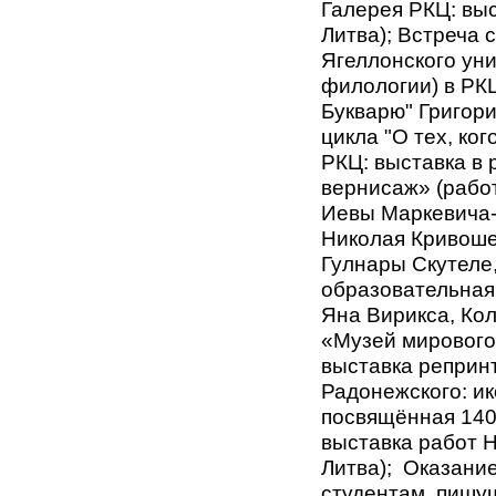
Галерея РКЦ: выс
Литва); Встреча 
Ягеллонского ун
филологии) в РКЦ
Букварю" Григори
цикла "О тех, ко
РКЦ: выставка в
вернисаж» (рабо
Иевы Маркевича-
Николая Кривоше
Гулнары Скутеле
образовательная
Яна Вирикса, Ко
«Музей мирового 
выставка реприн
Радонежского: ик
посвящённая 140
выставка работ 
Литва); Оказани
студентам, пишу