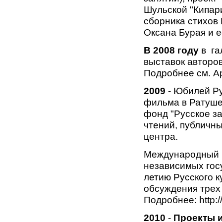
Шульской "Кипари
сборника стихов 
Оксана Бурая и 
В 2008 году
в га
выставок авторов
Подробнее см. А
2009
- Юбилей Ру
фильма в Ратуше 
фонд "Русское за
чтений, публичны
центра.
Международный к
независимых госу
летию Русского к
обсуждения трех
Подробнее: http://w
2010
-
Проекты и